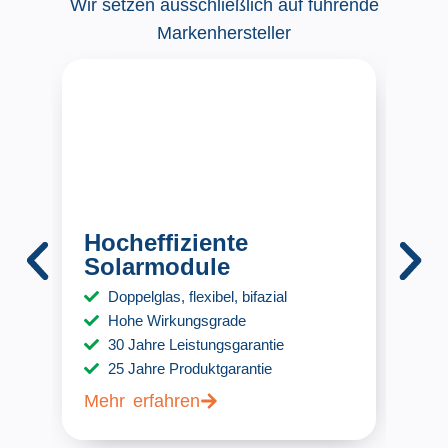
Wir setzen ausschließlich auf führende
Markenhersteller
Hocheffiziente
We
Solarmodule
St
Doppelglas, flexibel, bifazial
Hohe Wirkungsgrade
30 Jahre Leistungsgarantie
25 Jahre Produktgarantie
Mehr erfahren
Meh