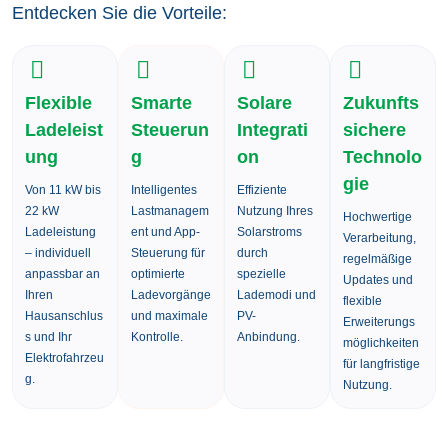
Entdecken Sie die Vorteile:
Flexible
Smarte
Solare
Zukunfts
Ladeleist
Steuerun
Integrati
sichere
ung
g
on
Technolo
gie
Von 11 kW bis
Intelligentes
Effiziente
22 kW
Lastmanagem
Nutzung Ihres
Hochwertige
Ladeleistung
ent und App-
Solarstroms
Verarbeitung,
– individuell
Steuerung für
durch
regelmäßige
anpassbar an
optimierte
spezielle
Updates und
Ihren
Ladevorgänge
Lademodi und
flexible
Hausanschlus
und maximale
PV-
Erweiterungs
s und Ihr
Kontrolle.
Anbindung.
möglichkeiten
Elektrofahrzeu
für langfristige
g.
Nutzung.