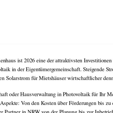
haus ist 2026 eine der attraktivsten Investitionen
ltaik in der Eigentümergemeinschaft. Steigende S
 Solarstrom für Mietshäuser wirtschaftlicher denn
aft oder Hausverwaltung in Photovoltaik für Ihr M
en Aspekte: Von den Kosten über Förderungen bis zu
ler Partner in NRW von der Planung bis zur Inbetri