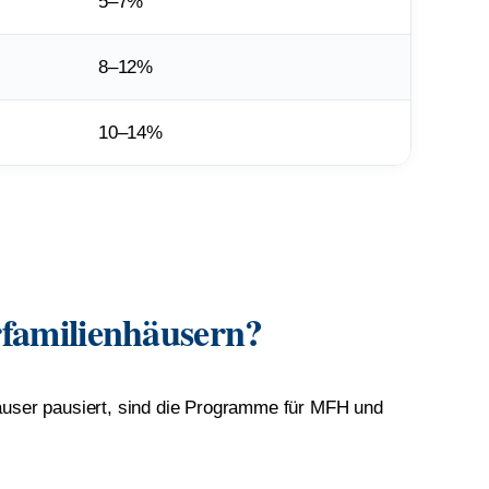
5–7%
8–12%
10–14%
rfamilienhäusern?
häuser pausiert, sind die Programme für MFH und