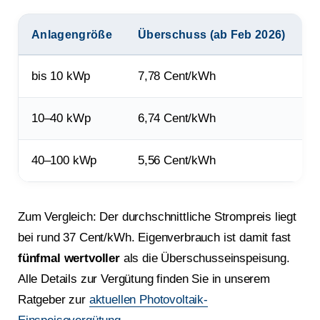
Anlagengröße
Überschuss (ab Feb 2026)
V
bis 10 kWp
7,78 Cent/kWh
1
10–40 kWp
6,74 Cent/kWh
1
40–100 kWp
5,56 Cent/kWh
1
Zum Vergleich: Der durchschnittliche Strompreis liegt
bei rund 37 Cent/kWh. Eigenverbrauch ist damit fast
fünfmal wertvoller
als die Überschusseinspeisung.
Alle Details zur Vergütung finden Sie in unserem
Ratgeber zur
aktuellen Photovoltaik-