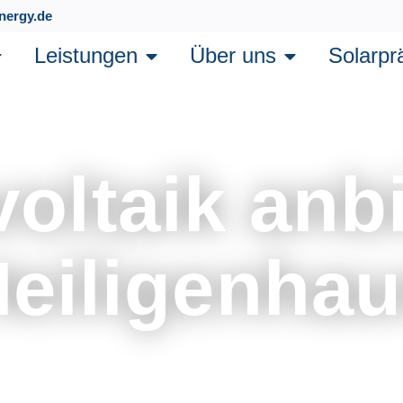
nergy.de
Leistungen
Über uns
Solarpr
oltaik anbi
eiligenha