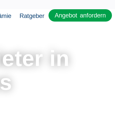
Angebot anfordern
ämie
Ratgeber
eter in
us