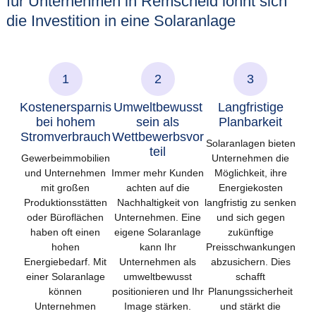
für Unternehmen in Remscheid lohnt sich
die Investition in eine Solaranlage
1
2
3
Kostenersparnis
Umweltbewusst
Langfristige
bei hohem
sein als
Planbarkeit
Stromverbrauch
Wettbewerbsvor
Solaranlagen bieten
teil
Gewerbeimmobilien
Unternehmen die
und Unternehmen
Immer mehr Kunden
Möglichkeit, ihre
mit großen
achten auf die
Energiekosten
Produktionsstätten
Nachhaltigkeit von
langfristig zu senken
oder Büroflächen
Unternehmen. Eine
und sich gegen
haben oft einen
eigene Solaranlage
zukünftige
hohen
kann Ihr
Preisschwankungen
Energiebedarf. Mit
Unternehmen als
abzusichern. Dies
einer Solaranlage
umweltbewusst
schafft
können
positionieren und Ihr
Planungssicherheit
Unternehmen
Image stärken.
und stärkt die