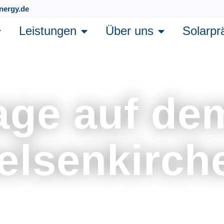
nergy.de
Leistungen
Über uns
Solarpr
age auf de
elsenkirch