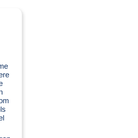
rme
ere
e
n
rom
ls
el