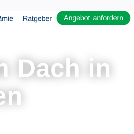
Angebot anfordern
ämie
Ratgeber
m Dach in
en